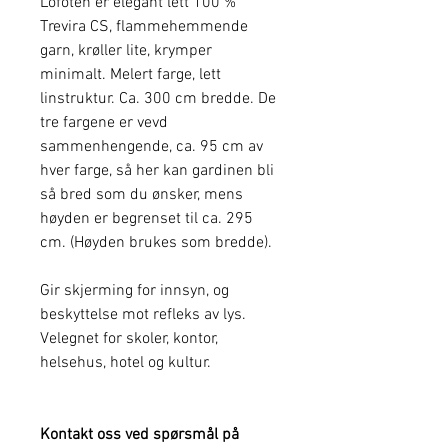
Lofoten er elegant lett 100 %
Trevira CS, flammehemmende
garn, krøller lite, krymper
minimalt. Melert farge, lett
linstruktur. Ca. 300 cm bredde. De
tre fargene er vevd
sammenhengende, ca. 95 cm av
hver farge, så her kan gardinen bli
så bred som du ønsker, mens
høyden er begrenset til ca. 295
cm. (Høyden brukes som bredde).
Gir skjerming for innsyn, og
beskyttelse mot refleks av lys.
Velegnet for skoler, kontor,
helsehus, hotel og kultur.
Kontakt oss ved spørsmål på